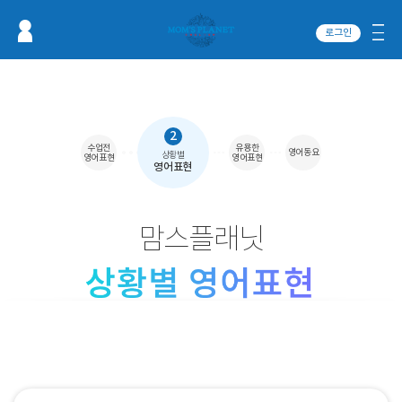
로그인
2
수업전
유용한
영어동요
상황별
영어표현
영어표현
영어표현
맘스플래닛