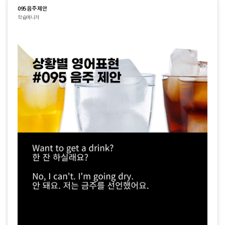
095 음주 제안
학습매니저